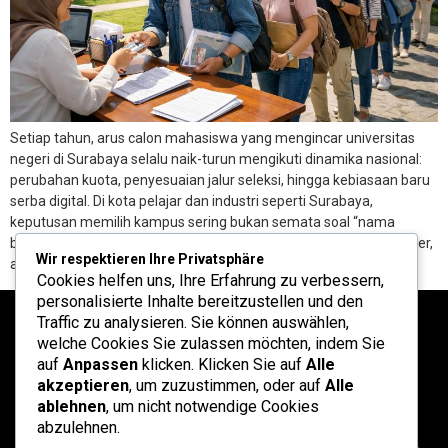
Setiap tahun, arus calon mahasiswa yang mengincar universitas
negeri di Surabaya selalu naik-turun mengikuti dinamika nasional:
perubahan kuota, penyesuaian jalur seleksi, hingga kebiasaan baru
serba digital. Di kota pelajar dan industri seperti Surabaya,
keputusan memilih kampus sering bukan semata soal “nama
besar”, melainkan kecocokan program studi dengan rencana karier,
Wir respektieren Ihre Privatsphäre
akses transportasi, serta kesiapan finansial keluarga. […]
Cookies helfen uns, Ihre Erfahrung zu verbessern,
personalisierte Inhalte bereitzustellen und den
Traffic zu analysieren. Sie können auswählen,
welche Cookies Sie zulassen möchten, indem Sie
auf
Anpassen
klicken. Klicken Sie auf
Alle
akzeptieren
, um zuzustimmen, oder auf
Alle
ablehnen
, um nicht notwendige Cookies
abzulehnen.