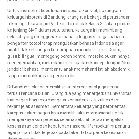
Untuk memotret kebutuhan ini secara konkret, bayangkan
keluarga hipotetis di Bandung: orang tua bekerja di perusahaan
teknologi di kawasan Pasteur, dan anak kelas 5 SD akan pindah
ke jenjang SMP dalam satu tahun. Keluarga ini menimbang
sekolah yang menggunakan bahasa Inggris sebagai bahasa
pengantar, tetapi tetap menguatkan bahasa Indonesia agar
anak tidak kehilangan kemampuan menulis formal. Di situ,
guru bilingual
memegang peran sentral: mereka bukan hanya
menerjemahkan, melainkan mengajarkan konsep dengan “dua
jendela” bahasa, membantu anak memahami istilah akademik
tanpa mematikan rasa percaya diri.
Di Bandung, alasan memilih jalur internasional juga sering
terkait rencana kuliah. Orang tua yang menargetkan universitas
luar negeri biasanya mengejar konsistensi kurikulum dan
rekam jejak asesmen. Sementara keluarga yang berorientasi
kampus dalam negeri bisa memilih jalur internasional untuk
memperkaya kompetensi, selama sekolah tetap mengelola
keselarasan dengan kebutuhan nasional. Perspektif ini penting
agar pilihan tidak terjebak pada label, tetapi pada kesesuaian
dengan tujuan.