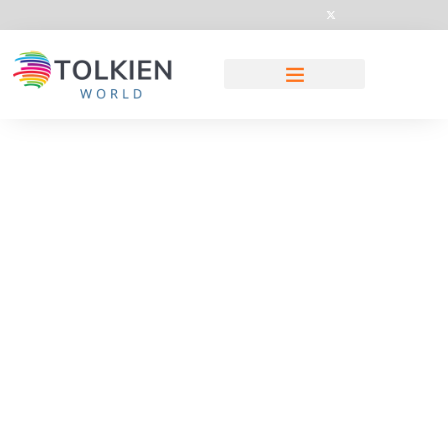
Sekolah Internasional Di
Bandung Dengan
Kurikulum Bilingual Dan
Akreditasi Resmi
By
Dewi Lestari
Februar 11, 2026