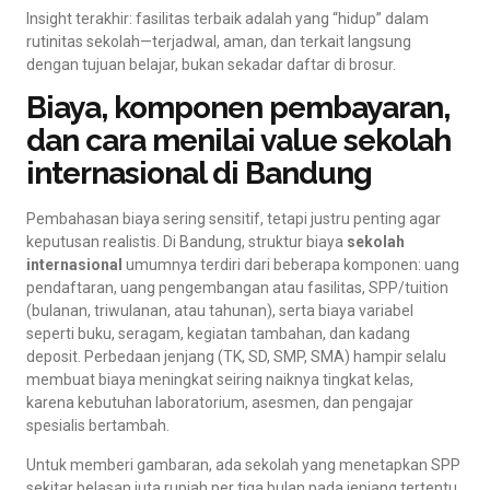
Insight terakhir: fasilitas terbaik adalah yang “hidup” dalam
rutinitas sekolah—terjadwal, aman, dan terkait langsung
dengan tujuan belajar, bukan sekadar daftar di brosur.
Biaya, komponen pembayaran,
dan cara menilai value sekolah
internasional di Bandung
Pembahasan biaya sering sensitif, tetapi justru penting agar
keputusan realistis. Di Bandung, struktur biaya
sekolah
internasional
umumnya terdiri dari beberapa komponen: uang
pendaftaran, uang pengembangan atau fasilitas, SPP/tuition
(bulanan, triwulanan, atau tahunan), serta biaya variabel
seperti buku, seragam, kegiatan tambahan, dan kadang
deposit. Perbedaan jenjang (TK, SD, SMP, SMA) hampir selalu
membuat biaya meningkat seiring naiknya tingkat kelas,
karena kebutuhan laboratorium, asesmen, dan pengajar
spesialis bertambah.
Untuk memberi gambaran, ada sekolah yang menetapkan SPP
sekitar belasan juta rupiah per tiga bulan pada jenjang tertentu,