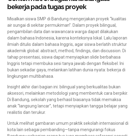
bekerja pada tugas proyek
Misalkan siswa SMP di Bandung mengerjakan proyek “kualitas
air sungai di sekitar permukiman”. Dalam proyek bilingual,
pengambilan data dan wawancara warga dapat dilakukan
dalam bahasa Indonesia, karena konteksnya lokal. Lalu laporan
ilmiah ditulis dalam bahasa Inggris, agar siswa berlatih struktur
akademik global: abstract, method, findings, dan discussion. Di
tahap presentasi, siswa dapat menyiapkan slide berbahasa
Inggris tetapi membuka sesi tanya jawab dengan fleksibel. Ini
bukan sekadar gaya, melainkan latihan dunia nyata: bekerja di
lingkungan multibahasa.
Insight akhir dari bagian ini: bilingual yang berkualitas bukan
aksesori, melainkan metodologi yang membentuk cara berpikir.
Di Bandung, sekolah yang berhasil biasanya tidak memaksa
anak “langsung lancar”, tetapi menyiapkan tangga belajar yang
realistis dan terukur.
Untuk melihat gambaran umum praktik sekolah internasional di
kota lain sebagai pembanding—tanpa mengurangi fokus
Bandung—sebagian orang tua juga membaca referensi seperti