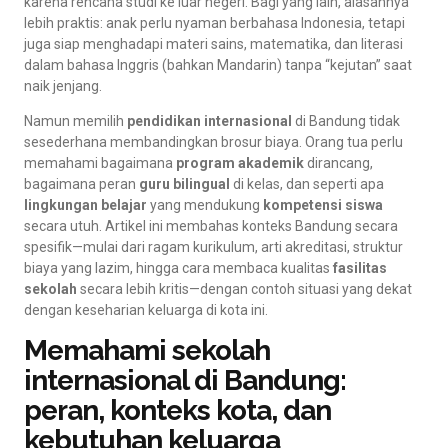
karena rencana studi ke luar negeri. Bagi yang lain, alasannya
lebih praktis: anak perlu nyaman berbahasa Indonesia, tetapi
juga siap menghadapi materi sains, matematika, dan literasi
dalam bahasa Inggris (bahkan Mandarin) tanpa “kejutan” saat
naik jenjang.
Namun memilih
pendidikan internasional
di Bandung tidak
sesederhana membandingkan brosur biaya. Orang tua perlu
memahami bagaimana
program akademik
dirancang,
bagaimana peran
guru bilingual
di kelas, dan seperti apa
lingkungan belajar
yang mendukung
kompetensi siswa
secara utuh. Artikel ini membahas konteks Bandung secara
spesifik—mulai dari ragam kurikulum, arti akreditasi, struktur
biaya yang lazim, hingga cara membaca kualitas
fasilitas
sekolah
secara lebih kritis—dengan contoh situasi yang dekat
dengan keseharian keluarga di kota ini.
Memahami sekolah
internasional di Bandung:
peran, konteks kota, dan
kebutuhan keluarga