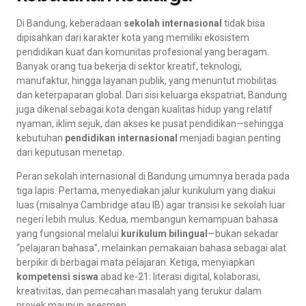
Di Bandung, keberadaan
sekolah internasional
tidak bisa
dipisahkan dari karakter kota yang memiliki ekosistem
pendidikan kuat dan komunitas profesional yang beragam.
Banyak orang tua bekerja di sektor kreatif, teknologi,
manufaktur, hingga layanan publik, yang menuntut mobilitas
dan keterpaparan global. Dari sisi keluarga ekspatriat, Bandung
juga dikenal sebagai kota dengan kualitas hidup yang relatif
nyaman, iklim sejuk, dan akses ke pusat pendidikan—sehingga
kebutuhan
pendidikan internasional
menjadi bagian penting
dari keputusan menetap.
Peran sekolah internasional di Bandung umumnya berada pada
tiga lapis. Pertama, menyediakan jalur kurikulum yang diakui
luas (misalnya Cambridge atau IB) agar transisi ke sekolah luar
negeri lebih mulus. Kedua, membangun kemampuan bahasa
yang fungsional melalui
kurikulum bilingual
—bukan sekadar
“pelajaran bahasa”, melainkan pemakaian bahasa sebagai alat
berpikir di berbagai mata pelajaran. Ketiga, menyiapkan
kompetensi siswa
abad ke-21: literasi digital, kolaborasi,
kreativitas, dan pemecahan masalah yang terukur dalam
proyek maupun asesmen.