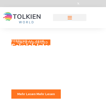
FEBRUAR 11, 2026
UNCATEGORIZED
Sekolah Internasional Di
Bandung Dengan
Kurikulum Bilingual Dan
Akreditasi Resmi
Bandung давно menjadi kota pendidikan, tetapi dalam
beberapa tahun terakhir ada perubahan menarik:
semakin
Mehr Lesen Mehr Lesen